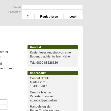
Email
Passwort
?
Registrieren
Kontakt
er ist
Kostenloses Angebot von einem
.
Bodengutachter in Ihrer Nähe:
Tel.:
0800 88628620
nd
en. Ihre
Impressum
Geonet GmbH
Marthashof 8
10435 Berlin
Geschäftsführer:
Dr. Peter Hanstein
anfrage@geonet.eu
Handelsregister:
Berlin Charlottenburg