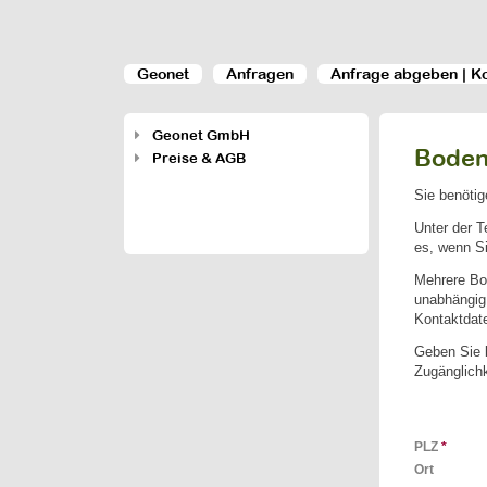
Geonet
Anfragen
Anfrage abgeben | K
Geonet GmbH
Boden
Preise & AGB
Sie benötig
Unter der 
es, wenn Si
Mehrere Bo
unabhängig 
Kontaktdat
Geben Sie b
Zugänglichk
PLZ
*
Ort