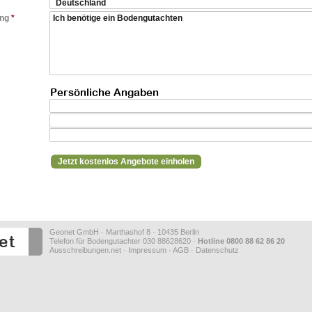
ung
*
Persönliche Angaben
Geonet GmbH · Marthashof 8 · 10435 Berlin
Telefon für Bodengutachter 030 88628620 ·
Hotline 0800 88 62 86 20
Ausschreibungen.net
·
Impressum
·
AGB
·
Datenschutz