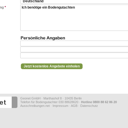
ung
*
Persönliche Angaben
Geonet GmbH · Marthashof 8 · 10435 Berlin
Telefon für Bodengutachter 030 88628620 ·
Hotline 0800 88 62 86 20
Ausschreibungen.net
·
Impressum
·
AGB
·
Datenschutz