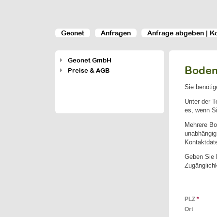
Geonet
Anfragen
Anfrage abgeben | K
Geonet GmbH
Boden
Preise & AGB
Sie benötig
Unter der 
es, wenn Si
Mehrere Bo
unabhängig 
Kontaktdat
Geben Sie b
Zugänglichk
PLZ
*
Ort