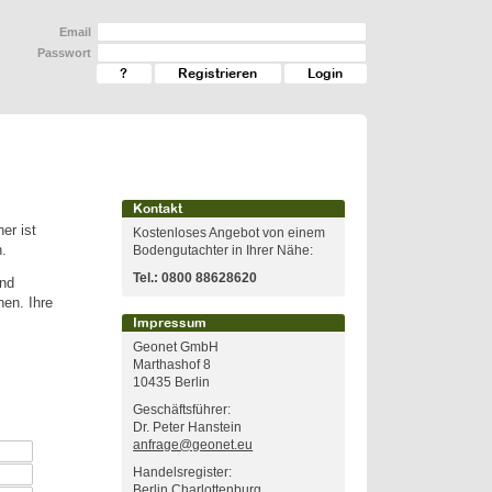
Email
Passwort
?
Registrieren
Kontakt
er ist
Kostenloses Angebot von einem
.
Bodengutachter in Ihrer Nähe:
Tel.:
0800 88628620
und
en. Ihre
Impressum
Geonet GmbH
Marthashof 8
10435 Berlin
Geschäftsführer:
Dr. Peter Hanstein
anfrage@geonet.eu
Handelsregister:
Berlin Charlottenburg